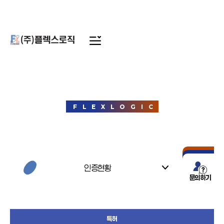
특허
FLEXLOGIC
F
L
E
X
L
O
G
I
C
인증현황
문의하기
특허