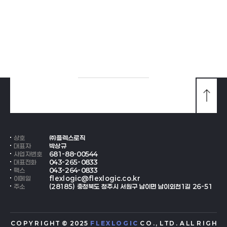
맨
위
로
가
기
상호
㈜플렉스로직
대표자
박상규
사업자번호
681-88-00544
대표전화
043-265-0833
팩스
043-264-0833
이메일
flexlogic@flexlogic.co.kr
주소
(28185) 충청북도 청주시 서원구 남이면 남이외천1길 26-51
C O P Y R I G H T © 2 0 2 5
F L E X L O G I C
C O . , L T D . A L L R I G H