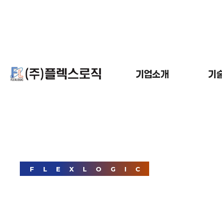
기업소개
기
인증
FLEXLOGIC
F
L
E
X
L
O
G
I
C