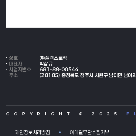
상호
㈜플렉스로직
대표자
박상규
사업자번호
681-88-00544
주소
(28185) 충청북도 청주시 서원구 남이면 남이외
C O P Y R I G H T © 2 0 2 5
F 
개인정보처리방침
이메일무단수집거부