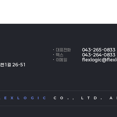
대표전화
043-265-0833
팩스
043-264-0833
이메일
flexlogic@flexl
천1길 26-51
L E X L O G I C
C O . , L T D . A L