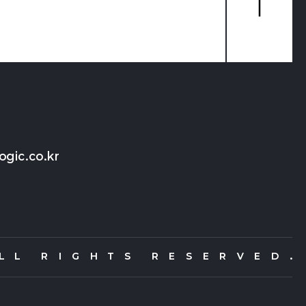
맨
위
로
가
기
ogic.co.kr
 L R I G H T S R E S E R V E D .