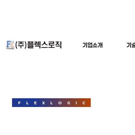
기업소개
기
조직도
FLEXLOGIC
F
L
E
X
L
O
G
I
C