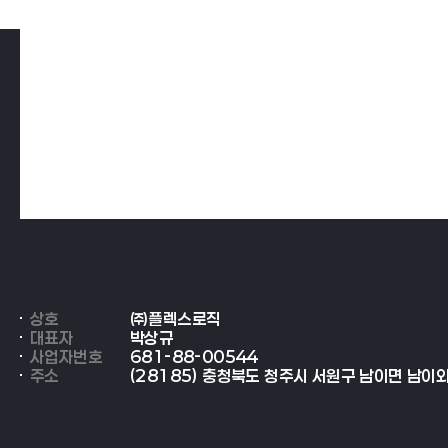
상호
㈜플렉스로직
대표자
박상규
사업자번호
681-88-00544
주소
(28185) 충청북도 청주시 서원구 남이면 남이외