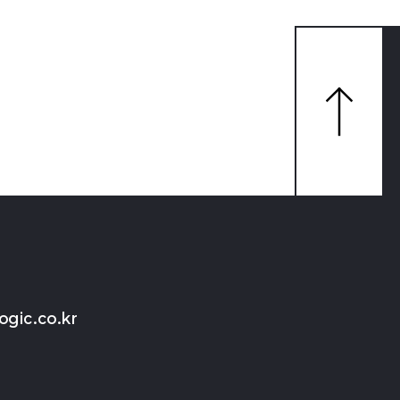
맨
위
로
가
기
ogic.co.kr