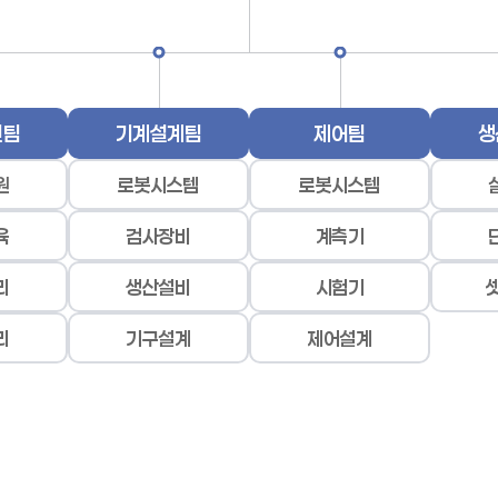
원팀
기계설계팀
제어팀
생
원
로봇시스템
로봇시스템
육
검사장비
계측기
리
생산설비
시험기
리
기구설계
제어설계